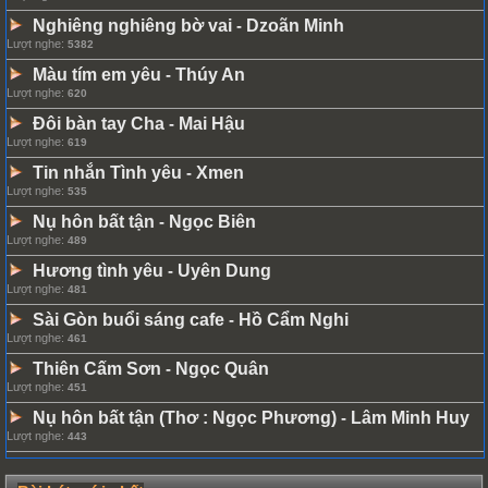
Nghiêng nghiêng bờ vai
Dzoãn Minh
-
Lượt nghe:
5382
Màu tím em yêu
Thúy An
-
Lượt nghe:
620
Đôi bàn tay Cha
Mai Hậu
-
Lượt nghe:
619
Tin nhắn Tình yêu
Xmen
-
Lượt nghe:
535
Nụ hôn bất tận
Ngọc Biên
-
Lượt nghe:
489
Hương tình yêu
Uyên Dung
-
Lượt nghe:
481
Sài Gòn buổi sáng cafe
Hồ Cẩm Nghi
-
Lượt nghe:
461
Thiên Cấm Sơn
Ngọc Quân
-
Lượt nghe:
451
Nụ hôn bất tận (Thơ : Ngọc Phương)
Lâm Minh Huy
-
Lượt nghe:
443