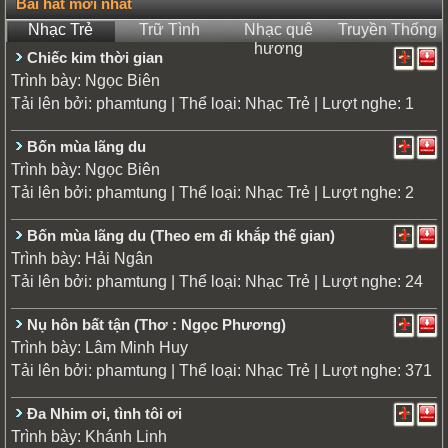
Bài hát mới nhất
Nhạc Trẻ
Trữ Tình
Nhạc quê
Truyền Thống
hương
Chiếc kim thời gian
Trình bày:
Ngọc Biên
Tải lên bởi:
| Thể loại:
| Lượt nghe: 1
phamtung
Nhạc Trẻ
Bốn mùa lãng du
Trình bày:
Ngọc Biên
Tải lên bởi:
| Thể loại:
| Lượt nghe: 2
phamtung
Nhạc Trẻ
Bốn mùa lãng du (Theo em đi khắp thế gian)
Trình bày:
Hải Ngân
Tải lên bởi:
| Thể loại:
| Lượt nghe: 24
phamtung
Nhạc Trẻ
Nụ hôn bất tận (Thơ : Ngọc Phương)
Trình bày:
Lâm Minh Huy
Tải lên bởi:
| Thể loại:
| Lượt nghe: 371
phamtung
Nhạc Trẻ
Đa Nhim ơi, tình tôi ơi
Trình bày:
Khánh Linh