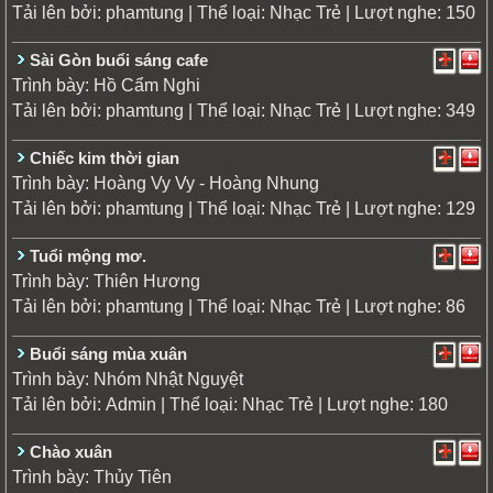
Tải lên bởi:
| Thể loại:
| Lượt nghe: 150
phamtung
Nhạc Trẻ
Sài Gòn buổi sáng cafe
Trình bày:
Hồ Cẩm Nghi
Tải lên bởi:
| Thể loại:
| Lượt nghe: 349
phamtung
Nhạc Trẻ
Chiếc kim thời gian
Trình bày:
Hoàng Vy Vy - Hoàng Nhung
Tải lên bởi:
| Thể loại:
| Lượt nghe: 129
phamtung
Nhạc Trẻ
Tuổi mộng mơ.
Trình bày:
Thiên Hương
Tải lên bởi:
| Thể loại:
| Lượt nghe: 86
phamtung
Nhạc Trẻ
Buổi sáng mùa xuân
Trình bày:
Nhóm Nhật Nguyệt
Tải lên bởi:
| Thể loại:
| Lượt nghe: 180
Admin
Nhạc Trẻ
Chào xuân
Trình bày:
Thủy Tiên