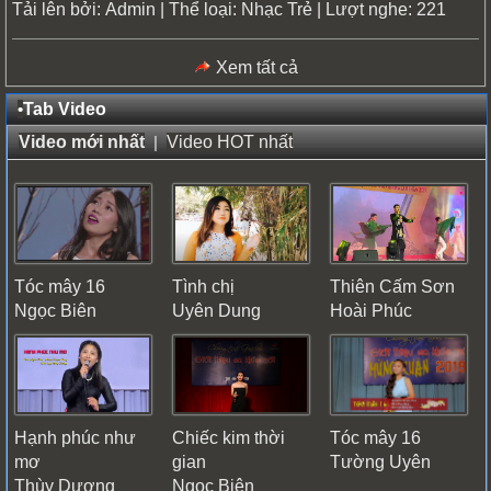
Tải lên bởi:
| Thể loại:
| Lượt nghe: 221
Admin
Nhạc Trẻ
Xem tất cả
•
Tab Video
Video mới nhất
|
Video HOT nhất
Tóc mây 16
Tình chị
Thiên Cấm Sơn
Ngọc Biên
Uyên Dung
Hoài Phúc
Hạnh phúc như
Chiếc kim thời
Tóc mây 16
mơ
gian
Tường Uyên
Thùy Dương
Ngọc Biên