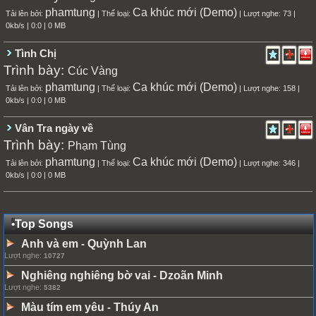
phamtung
Ca khúc mới (Demo)
Tải lên bởi:
| Thể loại:
| Lượt nghe: 73 |
0kb/s | 0:0 | 0 MB
Tình Chị
Trình bày:
Cúc Vàng
phamtung
Ca khúc mới (Demo)
Tải lên bởi:
| Thể loại:
| Lượt nghe: 158 |
0kb/s | 0:0 | 0 MB
Vân Tra ngày về
Trình bày:
Phạm Tùng
phamtung
Ca khúc mới (Demo)
Tải lên bởi:
| Thể loại:
| Lượt nghe: 346 |
0kb/s | 0:0 | 0 MB
•
Top Songs
Anh và em
Quỳnh Lan
-
Lượt nghe:
10727
Nghiêng nghiêng bờ vai
Dzoãn Minh
-
Lượt nghe:
5382
Màu tím em yêu
Thúy An
-