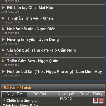
Lượt nghe:
620
Đôi bàn tay Cha
Mai Hậu
-
Lượt nghe:
619
Tin nhắn Tình yêu
Xmen
-
Lượt nghe:
535
Nụ hôn bất tận
Ngọc Biên
-
Lượt nghe:
489
Hương tình yêu
Uyên Dung
-
Lượt nghe:
481
Sài Gòn buổi sáng cafe
Hồ Cẩm Nghi
-
Lượt nghe:
461
Thiên Cấm Sơn
Ngọc Quân
-
Lượt nghe:
451
Nụ hôn bất tận (Thơ : Ngọc Phương)
Lâm Minh Huy
-
Lượt nghe:
443
Bài hát mới nhất
Nhạc Trẻ
Trữ Tình
Nhạc quê
Truyền Thống
hương
Chiếc kim thời gian
Trình bày:
Ngọc Biên