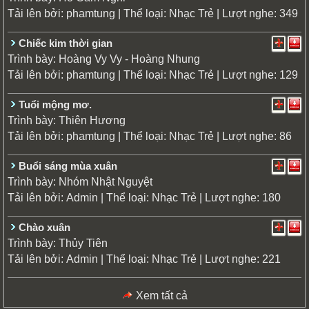
Tải lên bởi:
| Thể loại:
| Lượt nghe: 349
phamtung
Nhạc Trẻ
Chiếc kim thời gian
Trình bày:
Hoàng Vy Vy - Hoàng Nhung
Tải lên bởi:
| Thể loại:
| Lượt nghe: 129
phamtung
Nhạc Trẻ
Tuổi mộng mơ.
Trình bày:
Thiên Hương
Tải lên bởi:
| Thể loại:
| Lượt nghe: 86
phamtung
Nhạc Trẻ
Buổi sáng mùa xuân
Trình bày:
Nhóm Nhật Nguyệt
Tải lên bởi:
| Thể loại:
| Lượt nghe: 180
Admin
Nhạc Trẻ
Chào xuân
Trình bày:
Thủy Tiên
Tải lên bởi:
| Thể loại:
| Lượt nghe: 221
Admin
Nhạc Trẻ
Xem tất cả