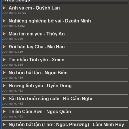
Anh và em
Quỳnh Lan
-
Lượt nghe:
10727
Nghiêng nghiêng bờ vai
Dzoãn Minh
-
Lượt nghe:
5382
Màu tím em yêu
Thúy An
-
Lượt nghe:
620
Đôi bàn tay Cha
Mai Hậu
-
Lượt nghe:
619
Tin nhắn Tình yêu
Xmen
-
Lượt nghe:
535
Nụ hôn bất tận
Ngọc Biên
-
Lượt nghe:
489
Hương tình yêu
Uyên Dung
-
Lượt nghe:
481
Sài Gòn buổi sáng cafe
Hồ Cẩm Nghi
-
Lượt nghe:
462
Thiên Cấm Sơn
Ngọc Quân
-
Lượt nghe:
451
Nụ hôn bất tận (Thơ : Ngọc Phương)
Lâm Minh Huy
-