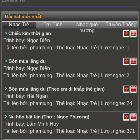
Lượt nghe:
443
Bài hát mới nhất
Nhạc Trẻ
Trữ Tình
Nhạc quê
Truyền Thống
hương
Chiếc kim thời gian
Trình bày:
Ngọc Biên
Tải lên bởi:
| Thể loại:
| Lượt nghe: 1
phamtung
Nhạc Trẻ
Bốn mùa lãng du
Trình bày:
Ngọc Biên
Tải lên bởi:
| Thể loại:
| Lượt nghe: 2
phamtung
Nhạc Trẻ
Bốn mùa lãng du (Theo em đi khắp thế gian)
Trình bày:
Hải Ngân
Tải lên bởi:
| Thể loại:
| Lượt nghe: 24
phamtung
Nhạc Trẻ
Nụ hôn bất tận (Thơ : Ngọc Phương)
Trình bày:
Lâm Minh Huy
Tải lên bởi:
| Thể loại:
| Lượt nghe: 371
phamtung
Nhạc Trẻ