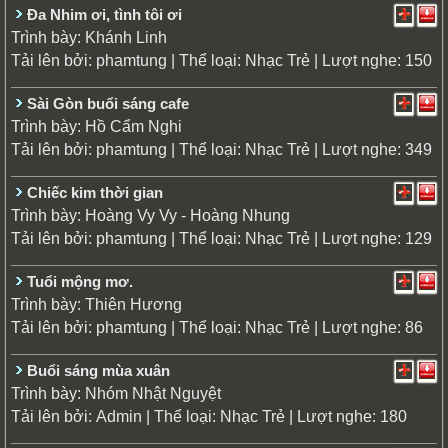
Đa Nhim ơi, tình tôi ơi
Trình bày:
Khánh Linh
Tải lên bởi:
| Thể loại:
| Lượt nghe: 150
phamtung
Nhạc Trẻ
Sài Gòn buổi sáng cafe
Trình bày:
Hồ Cẩm Nghi
Tải lên bởi:
| Thể loại:
| Lượt nghe: 349
phamtung
Nhạc Trẻ
Chiếc kim thời gian
Trình bày:
Hoàng Vy Vy - Hoàng Nhung
Tải lên bởi:
| Thể loại:
| Lượt nghe: 129
phamtung
Nhạc Trẻ
Tuổi mộng mơ.
Trình bày:
Thiên Hương
Tải lên bởi:
| Thể loại:
| Lượt nghe: 86
phamtung
Nhạc Trẻ
Buổi sáng mùa xuân
Trình bày:
Nhóm Nhật Nguyệt
Tải lên bởi:
| Thể loại:
| Lượt nghe: 180
Admin
Nhạc Trẻ