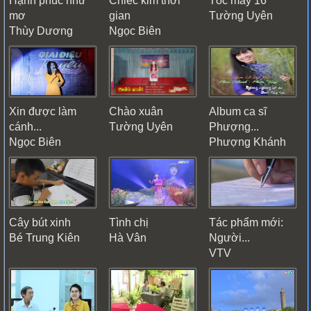
Hạnh phúc như
Chiếc kim thời
Tóc mây 16
mơ
gian
Tường Uyên
Thùy Dương
Ngọc Biên
Xin được làm
Chào xuân
Album ca sĩ
cánh...
Tường Uyên
Phượng...
Ngọc Biên
Phượng Khánh
Cây bút xinh
Tình chị
Tác phẩm mới:
Bé Trung Kiên
Hà Vân
Người...
VTV