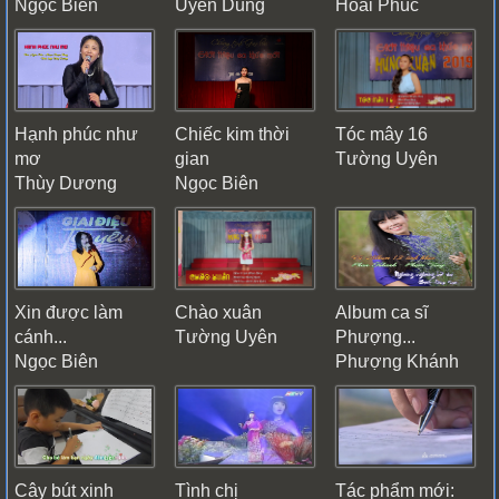
Ngọc Biên
Uyên Dung
Hoài Phúc
Hạnh phúc như
Chiếc kim thời
Tóc mây 16
mơ
gian
Tường Uyên
Thùy Dương
Ngọc Biên
Xin được làm
Chào xuân
Album ca sĩ
cánh...
Tường Uyên
Phượng...
Ngọc Biên
Phượng Khánh
Cây bút xinh
Tình chị
Tác phẩm mới: