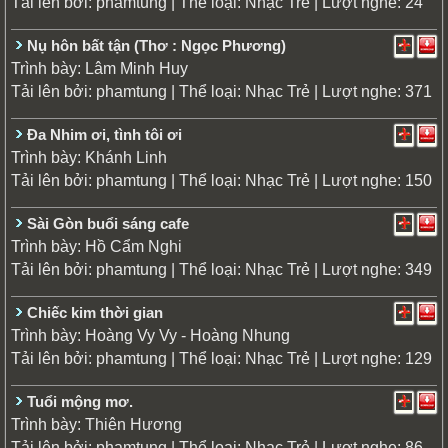
Tải lên bởi:
| Thể loại:
| Lượt nghe: 24
phamtung
Nhạc Trẻ
Nụ hôn bất tận (Thơ : Ngọc Phương)
Trình bày:
Lâm Minh Huy
Tải lên bởi:
| Thể loại:
| Lượt nghe: 371
phamtung
Nhạc Trẻ
Đa Nhim ơi, tình tôi ơi
Trình bày:
Khánh Linh
Tải lên bởi:
| Thể loại:
| Lượt nghe: 150
phamtung
Nhạc Trẻ
Sài Gòn buổi sáng cafe
Trình bày:
Hồ Cẩm Nghi
Tải lên bởi:
| Thể loại:
| Lượt nghe: 349
phamtung
Nhạc Trẻ
Chiếc kim thời gian
Trình bày:
Hoàng Vy Vy - Hoàng Nhung
Tải lên bởi:
| Thể loại:
| Lượt nghe: 129
phamtung
Nhạc Trẻ
Tuổi mộng mơ.
Trình bày:
Thiên Hương
Tải lên bởi:
| Thể loại:
| Lượt nghe: 86
phamtung
Nhạc Trẻ