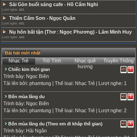
Sài Gòn buổi sáng cafe
Hồ Cẩm Nghi
-
Lượt nghe:
461
Thiên Cấm Sơn
Ngọc Quân
-
Lượt nghe:
451
Nụ hôn bất tận (Thơ : Ngọc Phương)
Lâm Minh Huy
-
Lượt nghe:
443
Bài hát mới nhất
Nhạc Trẻ
Trữ Tình
Nhạc quê
Truyền Thống
hương
Chiếc kim thời gian
Trình bày:
Ngọc Biên
Tải lên bởi:
| Thể loại:
| Lượt nghe: 1
phamtung
Nhạc Trẻ
Bốn mùa lãng du
Trình bày:
Ngọc Biên
Tải lên bởi:
| Thể loại:
| Lượt nghe: 2
phamtung
Nhạc Trẻ
Bốn mùa lãng du (Theo em đi khắp thế gian)
Trình bày:
Hải Ngân