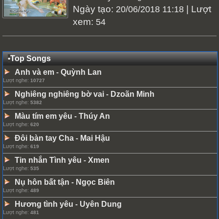
Ngày tạo:
| Lượt
20/06/2018 11:18
xem:
54
•
Top Songs
Anh và em
Quỳnh Lan
-
Lượt nghe:
10727
Nghiêng nghiêng bờ vai
Dzoãn Minh
-
Lượt nghe:
5382
Màu tím em yêu
Thúy An
-
Lượt nghe:
620
Đôi bàn tay Cha
Mai Hậu
-
Lượt nghe:
619
Tin nhắn Tình yêu
Xmen
-
Lượt nghe:
535
Nụ hôn bất tận
Ngọc Biên
-
Lượt nghe:
489
Hương tình yêu
Uyên Dung
-
Lượt nghe:
481