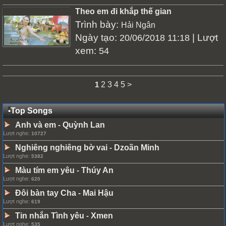
Theo em đi khắp thế gian
Trình bày:
Hải Ngân
Ngày tạo:
| Lượt
20/06/2018 11:18
xem:
54
1
2
3
4
5
>
•
Top Songs
Anh và em
Quỳnh Lan
-
Lượt nghe:
10727
Nghiêng nghiêng bờ vai
Dzoãn Minh
-
Lượt nghe:
5382
Màu tím em yêu
Thúy An
-
Lượt nghe:
620
Đôi bàn tay Cha
Mai Hậu
-
Lượt nghe:
619
Tin nhắn Tình yêu
Xmen
-
Lượt nghe:
535