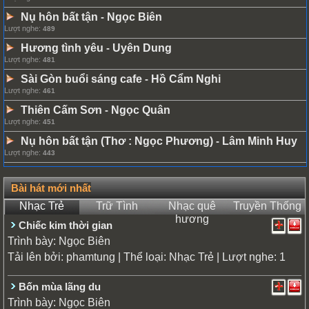
Nụ hôn bất tận
Ngọc Biên
-
Lượt nghe:
489
Hương tình yêu
Uyên Dung
-
Lượt nghe:
481
Sài Gòn buổi sáng cafe
Hồ Cẩm Nghi
-
Lượt nghe:
461
Thiên Cấm Sơn
Ngọc Quân
-
Lượt nghe:
451
Nụ hôn bất tận (Thơ : Ngọc Phương)
Lâm Minh Huy
-
Lượt nghe:
443
Bài hát mới nhất
Nhạc Trẻ
Trữ Tình
Nhạc quê
Truyền Thống
hương
Chiếc kim thời gian
Trình bày:
Ngọc Biên
Tải lên bởi:
| Thể loại:
| Lượt nghe: 1
phamtung
Nhạc Trẻ
Bốn mùa lãng du
Trình bày:
Ngọc Biên