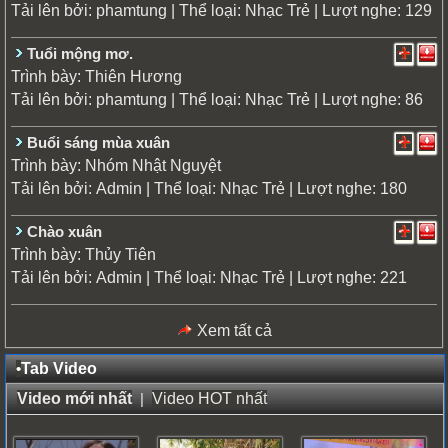
Tải lên bởi:
| Thể loại:
| Lượt nghe: 129
phamtung
Nhạc Trẻ
Tuổi mộng mơ.
Trình bày:
Thiên Hương
Tải lên bởi:
| Thể loại:
| Lượt nghe: 86
phamtung
Nhạc Trẻ
Buổi sáng mùa xuân
Trình bày:
Nhóm Nhật Nguyệt
Tải lên bởi:
| Thể loại:
| Lượt nghe: 180
Admin
Nhạc Trẻ
Chào xuân
Trình bày:
Thủy Tiên
Tải lên bởi:
| Thể loại:
| Lượt nghe: 221
Admin
Nhạc Trẻ
Xem tất cả
•
Tab Video
Video mới nhất
|
Video HOT nhất