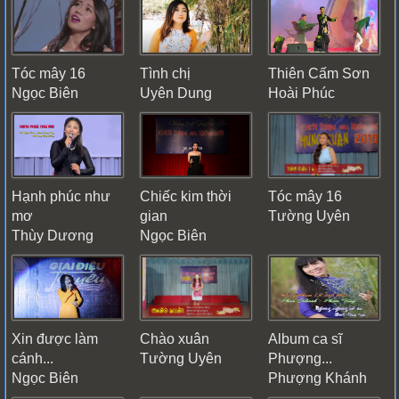
Tóc mây 16
Tình chị
Thiên Cấm Sơn
Ngọc Biên
Uyên Dung
Hoài Phúc
Hạnh phúc như
Chiếc kim thời
Tóc mây 16
mơ
gian
Tường Uyên
Thùy Dương
Ngọc Biên
Xin được làm
Chào xuân
Album ca sĩ
cánh...
Tường Uyên
Phượng...
Ngọc Biên
Phượng Khánh