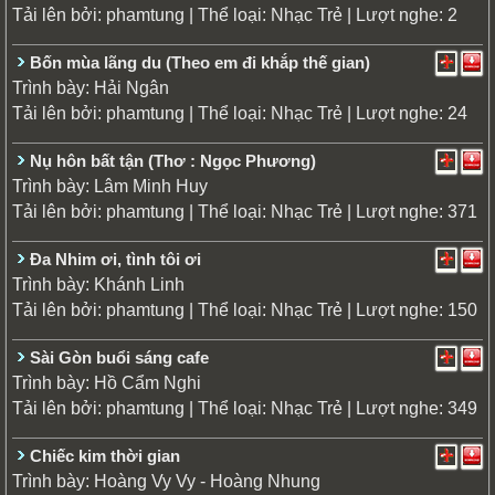
Tải lên bởi:
| Thể loại:
| Lượt nghe: 2
phamtung
Nhạc Trẻ
Bốn mùa lãng du (Theo em đi khắp thế gian)
Trình bày:
Hải Ngân
Tải lên bởi:
| Thể loại:
| Lượt nghe: 24
phamtung
Nhạc Trẻ
Nụ hôn bất tận (Thơ : Ngọc Phương)
Trình bày:
Lâm Minh Huy
Tải lên bởi:
| Thể loại:
| Lượt nghe: 371
phamtung
Nhạc Trẻ
Đa Nhim ơi, tình tôi ơi
Trình bày:
Khánh Linh
Tải lên bởi:
| Thể loại:
| Lượt nghe: 150
phamtung
Nhạc Trẻ
Sài Gòn buổi sáng cafe
Trình bày:
Hồ Cẩm Nghi
Tải lên bởi:
| Thể loại:
| Lượt nghe: 349
phamtung
Nhạc Trẻ
Chiếc kim thời gian
Trình bày:
Hoàng Vy Vy - Hoàng Nhung