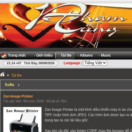
Trang nhất
•
Giới thiệu
•
Tải file
•
Albums
•
Music
Language :
21:14 +07 Thứ Bảy, 08/08/2026
»
Tải file
Softs
Zan Image Printer
Tác giả: N/A - Đã xem: 3535 - Đã tải về: 554
Zan Image Printer là một trình điều khiển máy in ảo ch
TIFF, hoặc hình ảnh JPEG. Các hình ảnh được tạo ra 
dụng tạo ra các tài liệu gốc.
Sau khi cài đặt, vào folder CORE chạy file keygen để l