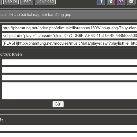
Báo lỗi
Thêm
Download
ưa có lời cho bài hát này, mời bạn đóng góp
g trực tuyến
át