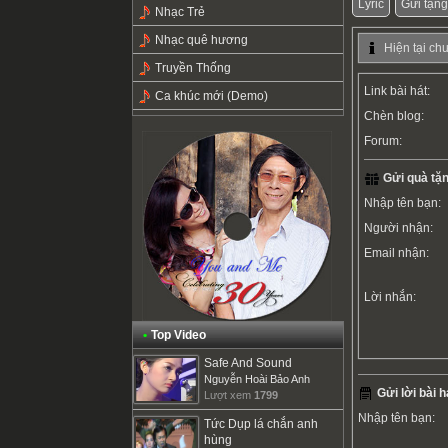
Lyric
Gửi tặng
Nhạc Trẻ
Nhạc quê hương
Hiện tại ch
Truyền Thống
Link bài hát:
Ca khúc mới (Demo)
Chèn blog:
Forum:
Gửi quà tặn
Nhập tên bạn:
Người nhận:
Email nhận:
Lời nhắn:
•
Top Video
Safe And Sound
Nguyễn Hoài Bảo Anh
Gửi lời bài h
Lượt xem
1799
Nhập tên bạn:
Tức Dụp lá chắn anh
hùng