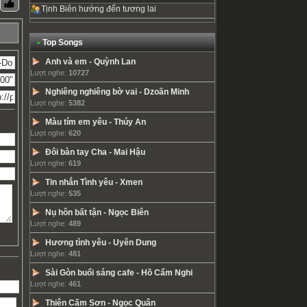
Tịnh Biên hướng đến tương lai
•
Top Songs
Anh và em
-
Quỳnh Lan
Lượt nghe:
10727
Nghiêng nghiêng bờ vai
-
Dzoãn Minh
Lượt nghe:
5382
Màu tím em yêu
-
Thúy An
Lượt nghe:
620
Đôi bàn tay Cha
-
Mai Hậu
Lượt nghe:
619
Tin nhắn Tình yêu
-
Xmen
Lượt nghe:
535
Nụ hôn bất tận
-
Ngọc Biên
Lượt nghe:
489
Hương tình yêu
-
Uyên Dung
Lượt nghe:
481
Sài Gòn buổi sáng cafe
-
Hồ Cẩm Nghi
Lượt nghe:
461
Thiên Cấm Sơn
-
Ngọc Quân