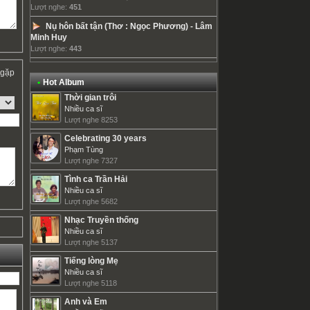
Lượt nghe:
451
Nụ hôn bất tận (Thơ : Ngọc Phương)
-
Lâm
Minh Huy
Lượt nghe:
443
 gặp
•
Hot Album
Thời gian trôi
Nhiều ca sĩ
Lượt nghe 8253
Celebrating 30 years
Phạm Tùng
Lượt nghe 7327
Tình ca Trần Hải
Nhiều ca sĩ
Lượt nghe 5682
Nhạc Truyền thống
Nhiều ca sĩ
Lượt nghe 5137
Tiếng lòng Mẹ
Nhiều ca sĩ
Lượt nghe 5118
Anh và Em