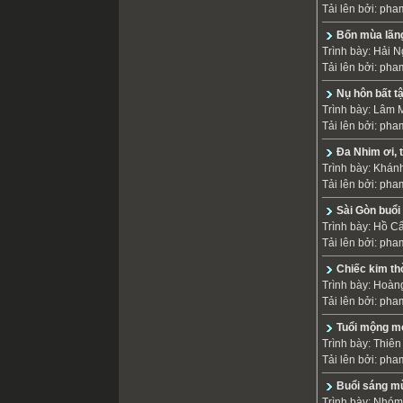
Tải lên bởi:
pha
Bốn mùa lãng
Trình bày:
Hải N
Tải lên bởi:
pha
Nụ hôn bất t
Trình bày:
Lâm M
Tải lên bởi:
pha
Đa Nhim ơi, t
Trình bày:
Khánh
Tải lên bởi:
pha
Sài Gòn buổi
Trình bày:
Hồ C
Tải lên bởi:
pha
Chiếc kim th
Trình bày:
Hoàng
Tải lên bởi:
pha
Tuổi mộng m
Trình bày:
Thiê
Tải lên bởi:
pha
Buổi sáng m
Trình bày:
Nhóm 