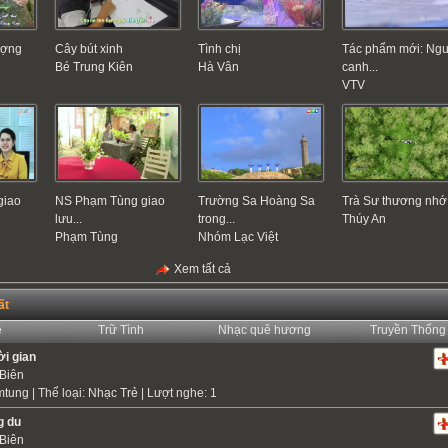
ượng
Cây bút xinh
Tình chị
Tác phẩm mới: Ng
Bé Trung Kiên
Hà Vân
canh...
VTV
giao
NS Phạm Tùng giao
Trường Sa Hoàng Sa
Trà Sư thương nhớ
lưu...
trong...
Thúy An
Phạm Tùng
Nhóm Lạc Việt
Xem tất cả
ất
ẻ
Trữ Tình
Nhạc quê hương
Truyền Thống
ời gian
Biên
mtung
| Thể loại:
Nhạc Trẻ
| Lượt nghe: 1
g du
Biên