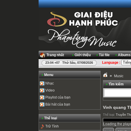
Trang nhất
•
Giới thiệu
•
Tải file
•
Albums
Language :
23:04 +07 Thứ Sáu, 07/08/2026
•
Menu
»
Music
Nhạc
•
Tìm kiếm
Video
Playlist của bạn
Bài hát của bạn
Vinh quang T
Thể loại:
Truyền T
•
Thể loại
Loading the player
Trữ Tình