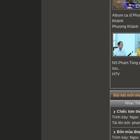
Album ca sĩ Ph
Khánh
Phượng Khánh
NS Phạm Tùng 
lưu...
HTV
Bài hát mới nh
Nhạc Tr
Chiếc kim th
Trình bày:
Ngọc 
Tải lên bởi:
pha
Bốn mùa lãn
Trình bày:
Ngọc 