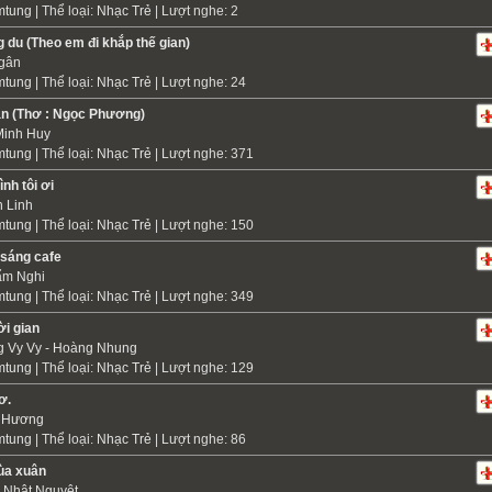
mtung
| Thể loại:
Nhạc Trẻ
| Lượt nghe: 2
 du (Theo em đi khắp thế gian)
gân
mtung
| Thể loại:
Nhạc Trẻ
| Lượt nghe: 24
ận (Thơ : Ngọc Phương)
inh Huy
mtung
| Thể loại:
Nhạc Trẻ
| Lượt nghe: 371
ình tôi ơi
 Linh
mtung
| Thể loại:
Nhạc Trẻ
| Lượt nghe: 150
 sáng cafe
ẩm Nghi
mtung
| Thể loại:
Nhạc Trẻ
| Lượt nghe: 349
ời gian
 Vy Vy - Hoàng Nhung
mtung
| Thể loại:
Nhạc Trẻ
| Lượt nghe: 129
ơ.
n Hương
mtung
| Thể loại:
Nhạc Trẻ
| Lượt nghe: 86
ùa xuân
Nhật Nguyệt