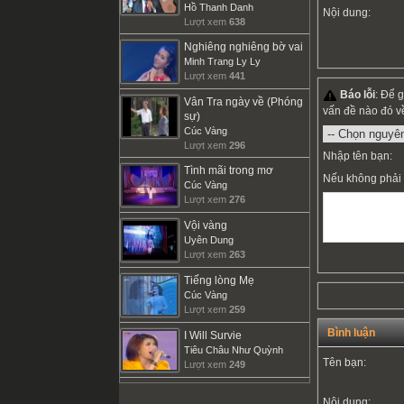
Hồ Thanh Danh
Nội dung:
Lượt xem
638
Nghiêng nghiêng bờ vai
Minh Trang Ly Ly
Lượt xem
441
Báo lỗi
: Để 
Vân Tra ngày về (Phóng
vấn đề nào đó v
sự)
Cúc Vàng
Lượt xem
296
Nhập tên bạn:
Tình mãi trong mơ
Nếu không phải 
Cúc Vàng
Lượt xem
276
Vội vàng
Uyên Dung
Lượt xem
263
Tiếng lòng Mẹ
Cúc Vàng
Lượt xem
259
Bình luận
I Will Survie
Tiêu Châu Như Quỳnh
Tên bạn:
Lượt xem
249
Nội dung: