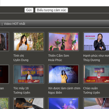
t
|
Video HOT nhất
Tình chị
Thiên Cấm Sơn
Hạnh phúc như m
Uyên Dung
Hoài Phúc
Thùy Dương
ian
Tóc mây 16
Xin được làm cánh chim
Chào xuân
Tường Uyên
Ngọc Biên
Tường Uyên