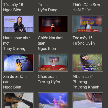
Tóc mây 16
Tình chị
Thiên Cấm Sơn
Ngọc Biên
Uyên Dung
Hoài Phúc
Hạnh phúc như
Chiếc kim thời
Tóc mây 16
mơ
gian
Tường Uyên
Thùy Dương
Ngọc Biên
Xin được làm
Chào xuân
Album ca sĩ
cánh...
Tường Uyên
Phượng...
Ngọc Biên
Phượng Khánh