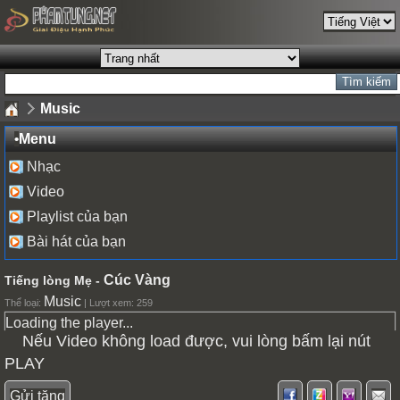
Music
•
Menu
Nhạc
Video
Playlist của bạn
Bài hát của bạn
Cúc Vàng
Tiếng lòng Mẹ -
Music
Thể loại:
| Lượt xem: 259
Loading the player...
Nếu Video không load được, vui lòng bấm lại nút
PLAY
Gửi tặng