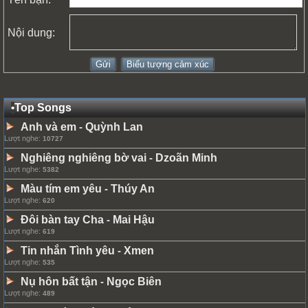
Nội dung:
•
Top Songs
Anh và em
Quỳnh Lan
-
Lượt nghe:
10727
Nghiêng nghiêng bờ vai
Dzoãn Minh
-
Lượt nghe:
5382
Màu tím em yêu
Thúy An
-
Lượt nghe:
620
Đôi bàn tay Cha
Mai Hậu
-
Lượt nghe:
619
Tin nhắn Tình yêu
Xmen
-
Lượt nghe:
535
Nụ hôn bất tận
Ngọc Biên
-
Lượt nghe:
489