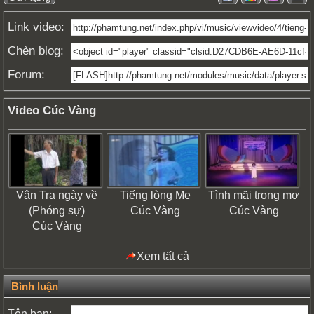
Link video:
Chèn blog:
Forum:
Video Cúc Vàng
Vân Tra ngày về
Tiếng lòng Mẹ
Tình mãi trong mơ
(Phóng sự)
Cúc Vàng
Cúc Vàng
Cúc Vàng
Xem tất cả
Bình luận
Tên bạn: