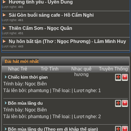
Hương tình yêu
Uyên Dung
-
Lượt nghe:
481
Sài Gòn buổi sáng cafe
Hồ Cẩm Nghi
-
Lượt nghe:
461
Thiên Cấm Sơn
Ngọc Quân
-
Lượt nghe:
451
Nụ hôn bất tận (Thơ : Ngọc Phương)
Lâm Minh Huy
-
Lượt nghe:
443
Bài hát mới nhất
Nhạc Trẻ
Trữ Tình
Nhạc quê
Truyền Thống
hương
Chiếc kim thời gian
Trình bày:
Ngọc Biên
Tải lên bởi:
| Thể loại:
| Lượt nghe: 1
phamtung
Bốn mùa lãng du
Trình bày:
Ngọc Biên
Tải lên bởi:
| Thể loại:
| Lượt nghe: 2
phamtung
Bốn mùa lãng du (Theo em đi khắp thế gian)