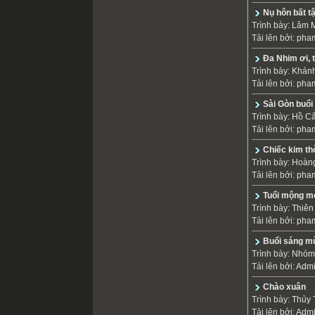
Nụ hôn bất t
Trình bày:
Lâm M
Tải lên bởi:
pha
Đa Nhim ơi, t
Trình bày:
Khánh
Tải lên bởi:
pha
Sài Gòn buổi
Trình bày:
Hồ C
Tải lên bởi:
pha
Chiếc kim th
Trình bày:
Hoàng
Tải lên bởi:
pha
Tuổi mộng m
Trình bày:
Thiê
Tải lên bởi:
pha
Buổi sáng m
Trình bày:
Nhóm 
Tải lên bởi:
Adm
Chào xuân
Trình bày:
Thủy 
Tải lên bởi:
Adm