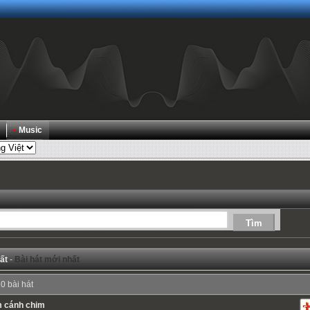
•
Music
ất
-
Bài hát mới nhất
0 bài hát
m cánh chim