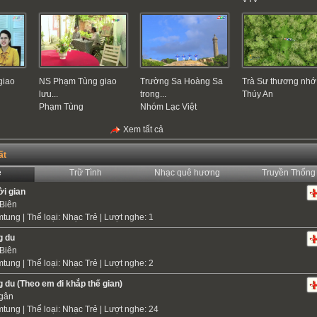
giao
NS Phạm Tùng giao
Trường Sa Hoàng Sa
Trà Sư thương nhớ
lưu...
trong...
Thúy An
Phạm Tùng
Nhóm Lạc Việt
Xem tất cả
ất
ẻ
Trữ Tình
Nhạc quê hương
Truyền Thống
ời gian
Biên
mtung
| Thể loại:
Nhạc Trẻ
| Lượt nghe: 1
g du
Biên
mtung
| Thể loại:
Nhạc Trẻ
| Lượt nghe: 2
 du (Theo em đi khắp thế gian)
gân
mtung
| Thể loại:
Nhạc Trẻ
| Lượt nghe: 24