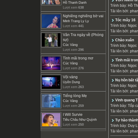
VOH Niềm tin
Hồ Thanh Danh
Trình bày:
Hồ T
Lượt xem
638
Tải lên bởi:
pha
Nghiêng nghiêng bờ vai
Tóc mây 16
Minh Trang Ly Ly
Trình bày:
Ngọc 
Lượt xem
441
Tải lên bởi:
pha
Vân Tra ngày về (Phóng
sự)
Chào xuân
Cúc Vàng
Trình bày:
Ngọc 
Lượt xem
296
Tải lên bởi:
pha
Tình mãi trong mơ
Tình mãi tro
Cúc Vàng
Trình bày:
Ngọc 
Lượt xem
276
Tải lên bởi:
pha
Vội vàng
Nụ hôn bất t
Uyên Dung
Trình bày:
Ngọc 
Lượt xem
263
Tải lên bởi:
pha
Tiếng lòng Mẹ
Vinh quang T
Cúc Vàng
Trình bày:
Tốp c
Lượt xem
259
Tải lên bởi:
pha
I Will Survie
Tiêu Châu Như Quỳnh
Tự hào thành
Lượt xem
250
Trình bày:
Duy L
Tải lên bởi:
pha