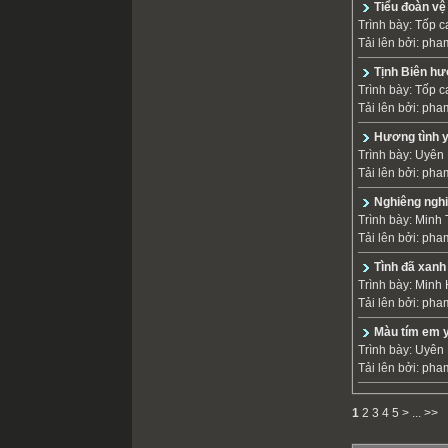
Tiểu đoàn vệ
Trình bày:
Tốp c
Tải lên bởi:
pha
Tịnh Biên hư
Trình bày:
Tốp c
Tải lên bởi:
pha
Hương tình 
Trình bày:
Uyên
Tải lên bởi:
pha
Nghiêng nghi
Trình bày:
Minh 
Tải lên bởi:
pha
Tình đã xanh
Trình bày:
Minh
Tải lên bởi:
pha
Màu tím em 
Trình bày:
Uyên
Tải lên bởi:
pha
1
2
3
4
5
>
...
>>