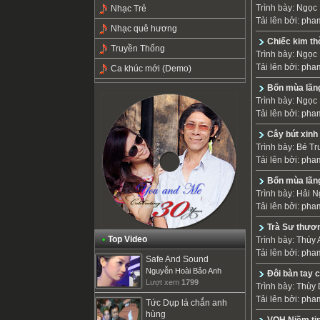
Trình bày:
Ngọc 
Nhạc Trẻ
Tải lên bởi:
pha
Nhạc quê hương
Chiếc kim th
Truyền Thống
Trình bày:
Ngọc 
Tải lên bởi:
pha
Ca khúc mới (Demo)
Bốn mùa lãn
Trình bày:
Ngọc 
Tải lên bởi:
pha
Cây bút xinh
Trình bày:
Bé Tr
Tải lên bởi:
pha
Bốn mùa lãng
Trình bày:
Hải N
Tải lên bởi:
pha
Trà Sư thươ
•
Top Video
Trình bày:
Thúy 
Tải lên bởi:
pha
Safe And Sound
Nguyễn Hoài Bảo Anh
Đôi bàn tay 
Lượt xem
1799
Trình bày:
Thùy
Tải lên bởi:
pha
Tức Dụp lá chắn anh
hùng