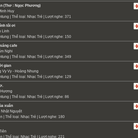
ận (Thơ : Ngọc Phương)
inh Huy
mtung
| Thể loại:
Nhạc Trẻ
| Lượt nghe: 371
ình tôi ơi
 Linh
mtung
| Thể loại:
Nhạc Trẻ
| Lượt nghe: 150
 sáng cafe
ẩm Nghi
mtung
| Thể loại:
Nhạc Trẻ
| Lượt nghe: 349
ời gian
 Vy Vy - Hoàng Nhung
mtung
| Thể loại:
Nhạc Trẻ
| Lượt nghe: 129
ơ.
n Hương
mtung
| Thể loại:
Nhạc Trẻ
| Lượt nghe: 86
ùa xuân
Nhật Nguyệt
in
| Thể loại:
Nhạc Trẻ
| Lượt nghe: 180
Tiên
in
| Thể loại:
Nhạc Trẻ
| Lượt nghe: 221