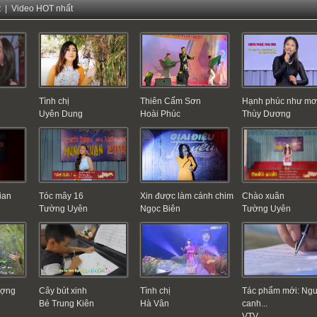
t
|
Video HOT nhất
Tình chị
Thiên Cấm Sơn
Hạnh phúc như m
Uyên Dung
Hoài Phúc
Thùy Dương
ian
Tóc mây 16
Xin được làm cánh chim
Chào xuân
Tường Uyên
Ngọc Biên
Tường Uyên
ượng
Cây bút xinh
Tình chị
Tác phẩm mới: Ng
Bé Trung Kiên
Hà Vân
canh...
VTV