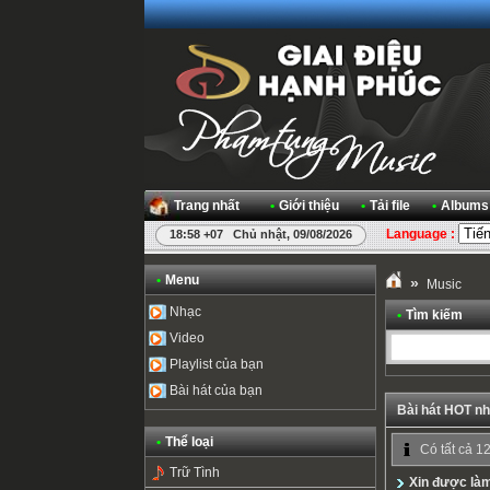
Trang nhất
•
Giới thiệu
•
Tải file
•
Albums
Language :
18:58 +07 Chủ nhật, 09/08/2026
•
Menu
»
Music
Nhạc
•
Tìm kiếm
Video
Playlist của bạn
Bài hát của bạn
Bài hát HOT nh
•
Thể loại
Có tất cả 12
Trữ Tình
Xin được là