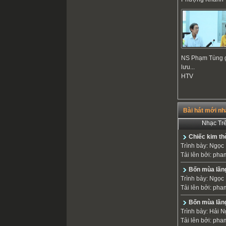
NS Phạm Tùng 
lưu...
HTV
Bài hát mới nh
Nhạc Tr
Chiếc kim th
Trình bày:
Ngọc 
Tải lên bởi:
pha
Bốn mùa lãn
Trình bày:
Ngọc 
Tải lên bởi:
pha
Bốn mùa lãng
Trình bày:
Hải N
Tải lên bởi:
pha