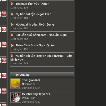
Tin nhắn Tình yêu
-
Xmen
Lượt nghe:
535
Nụ hôn bất tận
-
Ngọc Biên
Lượt nghe:
489
Hương tình yêu
-
Uyên Dung
Lượt nghe:
481
Sài Gòn buổi sáng cafe
-
Hồ Cẩm Nghi
Lượt nghe:
462
Thiên Cấm Sơn
-
Ngọc Quân
Lượt nghe:
451
Nụ hôn bất tận (Thơ : Ngọc Phương)
-
Lâm
Minh Huy
Lượt nghe:
443
•
Hot Album
Thời gian trôi
Nhiều ca sĩ
Lượt nghe 8254
Celebrating 30 years
Phạm Tùng
Lượt nghe 7330