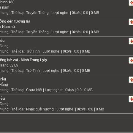
 binh 180
a nam
mtung
| Thể loại:
Truyền Thống
| Lượt nghe: | 0kb/s | 0:0 | 0 MB
ớng đến tương lai
a Nam nữ
mtung
| Thể loại:
Truyền Thống
| Lượt nghe: | 0kb/s | 0:0 | 0 MB
yêu
 Dung
mtung
| Thể loại:
Trữ Tình
| Lượt nghe: | 0kb/s | 0:0 | 0 MB
êng bờ vai - Minh Trang Lyly
Trang Ly Ly
mtung
| Thể loại:
Trữ Tình
| Lượt nghe: | 0kb/s | 0:0 | 0 MB
 rêu
 Hằng
mtung
| Thể loại:
Chưa biết
| Lượt nghe: | 0kb/s | 0:0 | 0 MB
yêu
 Dung
mtung
| Thể loại:
Nhạc quê hương
| Lượt nghe: | 0kb/s | 0:0 | 0 MB