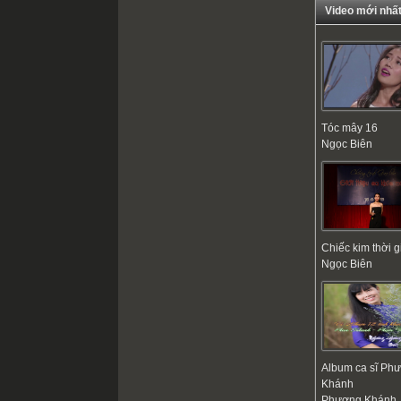
Video mới nhấ
Tóc mây 16
Ngọc Biên
Chiếc kim thời g
Ngọc Biên
Album ca sĩ Ph
Khánh
Phượng Khánh