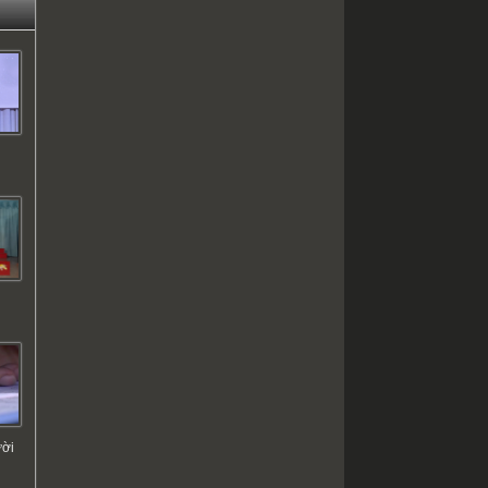
ơ
ười