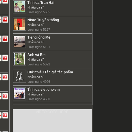
Tình ca Trần Hải
Nhiều ca sĩ
Lượt nghe 5685
Nhạc Truyền thống
Nhiều ca sĩ
Lượt nghe 5137
Tiếng lòng Mẹ
Nhiều ca sĩ
Lượt nghe 5121
Anh và Em
Nhiều ca sĩ
Lượt nghe 5022
Giới thiệu Tác giả tác phẩm
Nhiều ca sĩ
Lượt nghe 4926
Tình ca viết cho em
Nhiều ca sĩ
Lượt nghe 4680
VIDEO GOES HERE!