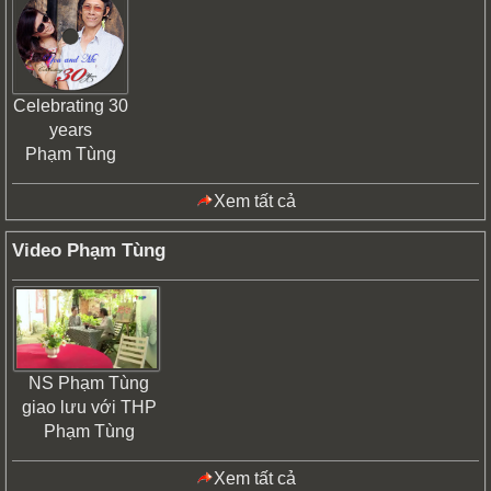
Celebrating 30
years
Phạm Tùng
Xem tất cả
Video Phạm Tùng
NS Phạm Tùng
giao lưu với THP
Phạm Tùng
Xem tất cả