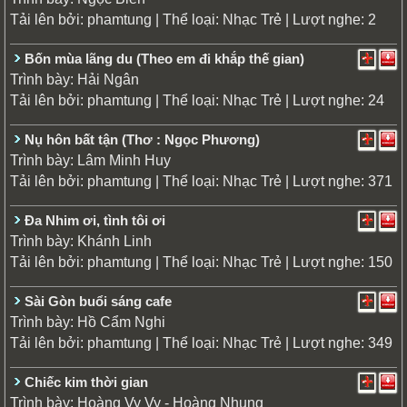
Tải lên bởi:
| Thể loại:
| Lượt nghe: 2
phamtung
Nhạc Trẻ
Bốn mùa lãng du (Theo em đi khắp thế gian)
Trình bày:
Hải Ngân
Tải lên bởi:
| Thể loại:
| Lượt nghe: 24
phamtung
Nhạc Trẻ
Nụ hôn bất tận (Thơ : Ngọc Phương)
Trình bày:
Lâm Minh Huy
Tải lên bởi:
| Thể loại:
| Lượt nghe: 371
phamtung
Nhạc Trẻ
Đa Nhim ơi, tình tôi ơi
Trình bày:
Khánh Linh
Tải lên bởi:
| Thể loại:
| Lượt nghe: 150
phamtung
Nhạc Trẻ
Sài Gòn buổi sáng cafe
Trình bày:
Hồ Cẩm Nghi
Tải lên bởi:
| Thể loại:
| Lượt nghe: 349
phamtung
Nhạc Trẻ
Chiếc kim thời gian
Trình bày:
Hoàng Vy Vy - Hoàng Nhung