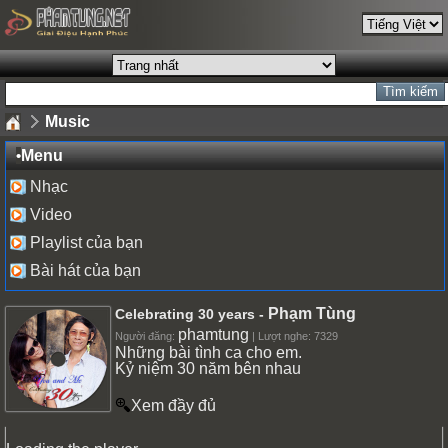
Music
•
Menu
Nhạc
Video
Playlist của bạn
Bài hát của bạn
Phạm Tùng
Celebrating 30 years -
phamtung
Người đăng:
| Lượt nghe: 7329
Những bài tình ca cho em.
Kỷ niệm 30 năm bên nhau
Em ơi,
Xem đầy đủ
Em có nghe không tiếng chuông nhà thơ ngân
vang, rộn rã trong đêm giá lạnh.