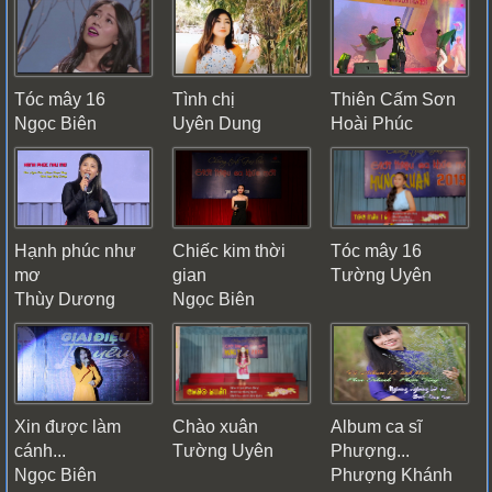
Tóc mây 16
Tình chị
Thiên Cấm Sơn
Ngọc Biên
Uyên Dung
Hoài Phúc
Hạnh phúc như
Chiếc kim thời
Tóc mây 16
mơ
gian
Tường Uyên
Thùy Dương
Ngọc Biên
Xin được làm
Chào xuân
Album ca sĩ
cánh...
Tường Uyên
Phượng...
Ngọc Biên
Phượng Khánh