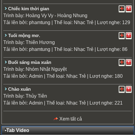
Chiếc kim thời gian
Trình bày:
Hoàng Vy Vy - Hoàng Nhung
Tải lên bởi:
| Thể loại:
| Lượt nghe: 129
phamtung
Nhạc Trẻ
Tuổi mộng mơ.
Trình bày:
Thiên Hương
Tải lên bởi:
| Thể loại:
| Lượt nghe: 86
phamtung
Nhạc Trẻ
Buổi sáng mùa xuân
Trình bày:
Nhóm Nhật Nguyệt
Tải lên bởi:
| Thể loại:
| Lượt nghe: 180
Admin
Nhạc Trẻ
Chào xuân
Trình bày:
Thủy Tiên
Tải lên bởi:
| Thể loại:
| Lượt nghe: 221
Admin
Nhạc Trẻ
Xem tất cả
•
Tab Video