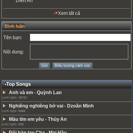
Diên An
Xem tất cả
Bình luận
Tên bạn:
Nội dung:
•
Top Songs
Anh và em
Quỳnh Lan
-
Lượt nghe:
10727
Nghiêng nghiêng bờ vai
Dzoãn Minh
-
Lượt nghe:
5382
Màu tím em yêu
Thúy An
-
Lượt nghe:
620
Đôi bàn tay Cha
Mai Hậu
-