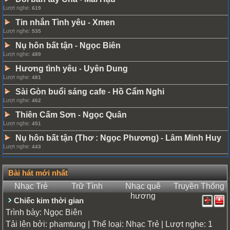
Lượt nghe:
619
Tin nhắn Tình yêu
Xmen
-
Lượt nghe:
535
Nụ hôn bất tận
Ngọc Biên
-
Lượt nghe:
489
Hương tình yêu
Uyên Dung
-
Lượt nghe:
481
Sài Gòn buổi sáng cafe
Hồ Cẩm Nghi
-
Lượt nghe:
462
Thiên Cấm Sơn
Ngọc Quân
-
Lượt nghe:
451
Nụ hôn bất tận (Thơ : Ngọc Phương)
Lâm Minh Huy
-
Lượt nghe:
443
Bài hát mới nhất
Nhạc Trẻ
Trữ Tình
Nhạc quê
Truyền Thống
hương
Chiếc kim thời gian
Trình bày:
Ngọc Biên
Tải lên bởi:
| Thể loại:
| Lượt nghe: 1
phamtung
Nhạc Trẻ