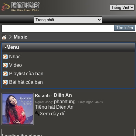
Music
•
Menu
Nhạc
Video
Playlist của bạn
Bài hát của bạn
Diên An
Ru anh -
phamtung
Người đăng:
| Lượt nghe: 4678
Tiếng hát Diên An
Xem đầy đủ