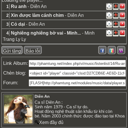
Loading the player...
Ru anh
-
Diên An
1
Xin được làm cánh chim
-
Diên An
2
Cỏ dại
-
Diên An
3
Nghiêng nghiêng bờ vai - Minh...
-
Minh
4
Trang Ly Ly
Gửi tặng
Báo lỗi
Link Album:
Chèn blog:
Forum:
Diên An
Ca sĩ Diên An :
Sinh năm 1979 - Ca sĩ tự do.
Hoạt động nghệ thuật sân khấu từ khi còn
bé. Năm 2003 chính thức được đào tạo tại Khoa
thanh nhạc - Nhạc viện Thành Phố và tốt nghiệp
Xem đầy đủ
năm 2007