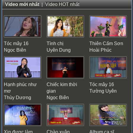
Video mới nhất
|
Video HOT nhất
Tóc mây 16
Tình chị
Thiên Cấm Sơn
Ngọc Biên
Uyên Dung
Hoài Phúc
Hạnh phúc như
Chiếc kim thời
Tóc mây 16
mơ
gian
Tường Uyên
Thùy Dương
Ngọc Biên
Xin được làm
Chào xuân
Album ca sĩ