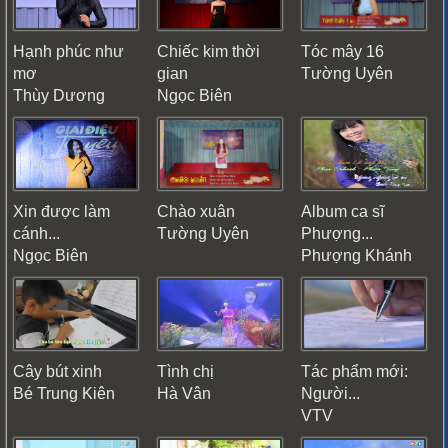
Hạnh phúc như
Chiếc kim thời
Tóc mây 16
mơ
gian
Tường Uyên
Thùy Dương
Ngọc Biên
Xin được làm
Chào xuân
Album ca sĩ
cánh...
Tường Uyên
Phượng...
Ngọc Biên
Phượng Khánh
Cây bút xinh
Tình chị
Tác phẩm mới:
Bé Trung Kiên
Hà Vân
Người...
VTV