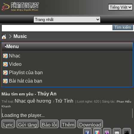
Music
•
Menu
Nhạc
Video
Playlist của bạn
Bài hát của bạn
Thúy An
Màu tím em yêu -
Nhạc quê hương
Trữ Tình
Thể loại:
/
| Lượt nghe: 620 | Sáng tác:
Phan Hiếu
Khanh
Loading the player...
Lyric
Gửi tặng
Báo lỗi
Thêm
Download