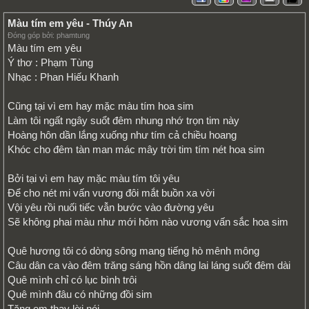
Màu tím em yêu - Thúy An
Đóng góp bởi: phamtung
Màu tím em yêu
Ý thơ : Phạm Tùng
Nhạc : Phan Hiếu Khanh
Cũng tại vì em hay mặc màu tím hoa sim
Làm tôi ngất ngây suổt đêm nhung nhớ trọn tim này
Hoàng hôn dần lắng xuống như tím cả chiều hoang
Khóc cho đêm tàn man mác mây trời tim tím nét hoa sim
Bởi tại vì em hay mặc màu tím tôi yêu
Để cho nét mi vấn vương đôi mắt buồn xa vời
Vội yêu rồi nuối tiếc vẫn bước vào đường yêu
Sẽ không phai màu như mới hôm nào vương vấn sắc hoa sim
Quê hương tôi có dòng sông mang tiếng hò mênh mông
Câu dân ca vào đêm trăng sáng hồn dâng lai láng suốt đêm dài
Quê mình chỉ có lục bình trôi
Quê mình đâu có những đồi sim
Tặng em thay lời nói