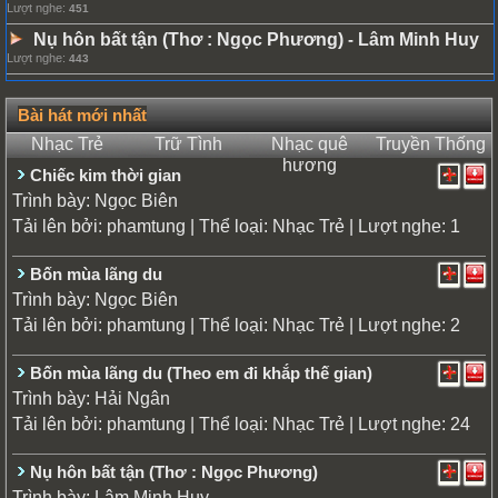
Lượt nghe:
451
Nụ hôn bất tận (Thơ : Ngọc Phương)
Lâm Minh Huy
-
Lượt nghe:
443
Bài hát mới nhất
Nhạc Trẻ
Trữ Tình
Nhạc quê
Truyền Thống
hương
Chiếc kim thời gian
Trình bày:
Ngọc Biên
Tải lên bởi:
| Thể loại:
| Lượt nghe: 1
phamtung
Nhạc Trẻ
Bốn mùa lãng du
Trình bày:
Ngọc Biên
Tải lên bởi:
| Thể loại:
| Lượt nghe: 2
phamtung
Nhạc Trẻ
Bốn mùa lãng du (Theo em đi khắp thế gian)
Trình bày:
Hải Ngân
Tải lên bởi:
| Thể loại:
| Lượt nghe: 24
phamtung
Nhạc Trẻ
Nụ hôn bất tận (Thơ : Ngọc Phương)
Trình bày:
Lâm Minh Huy