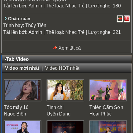
Tải lên bởi:
| Thể loại:
| Lượt nghe: 180
Admin
Nhạc Trẻ
Chào xuân
Trình bày:
Thủy Tiên
Tải lên bởi:
| Thể loại:
| Lượt nghe: 221
Admin
Nhạc Trẻ
Xem tất cả
•
Tab Video
Video mới nhất
|
Video HOT nhất
Tóc mây 16
Tình chị
Thiên Cấm Sơn
Ngọc Biên
Uyên Dung
Hoài Phúc