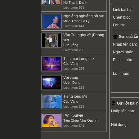
Hồ Thanh Danh
Lượt xem
638
Link bài hát:
Nghiêng nghiêng bờ vai
Chèn blog:
Minh Trang Ly Ly
Forum:
Lượt xem
441
Vân Tra ngày về (Phóng
Gửi quà tặn
sự)
Nhập tên bạn:
Cúc Vàng
Lượt xem
296
Người nhận:
Tình mãi trong mơ
Email nhận:
Cúc Vàng
Lượt xem
276
Lời nhắn:
Vội vàng
Uyên Dung
Lượt xem
263
Tiếng lòng Mẹ
Cúc Vàng
Gửi lời bài h
Lượt xem
259
Nhập tên bạn:
I Will Survie
Tiêu Châu Như Quỳnh
Nội dung:
Lượt xem
249