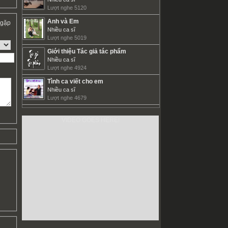
Lượt nghe 5120
Anh và Em
 gặp
Nhiều ca sĩ
Lượt nghe 5019
Giới thiệu Tác giả tác phẩm
Nhiều ca sĩ
Lượt nghe 4924
Tình ca viết cho em
Nhiều ca sĩ
Lượt nghe 4679
VIDEO GOES HERE!