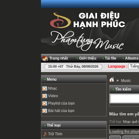
Trang nhất
•
Giới thiệu
•
Tải file
•
Albums
Language :
15:00 +07 Thứ Bảy, 08/08/2026
•
Menu
»
Music
Nhạc
•
Tìm kiếm
Video
Playlist của bạn
Bài hát của bạn
Màu tím em y
Thể loại:
Nhạc quê
•
Thể loại
Loading the player
Trữ Tình