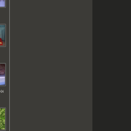
ơ
ười