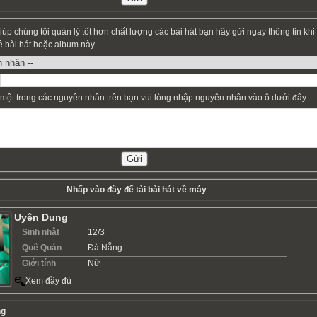
giúp chúng tôi quản lý tốt hơn chất lượng các bài hát bạn hãy gửi ngay thông tin khi
ề bài hát hoặc album này
một trong các nguyên nhân trên bạn vui lòng nhập nguyên nhân vào ô dưới đây.
Nhấp vào
đây
để tải bài hát về máy
Uyên Dung
Sinh nhật
12/3
Quê Quán
Đà Nẵng
Giới tính
Nữ
Thể Loại
Trữ tình ; Âm hưởng dân ca
Xem đầy đủ
Giải thưởng
- Giải 4 tiếng hát truyền hình Đồng Nai,
- Giải 2 tiếng hát giáo viên tỉnh Đồng Nai,
ng
- Giải 1 tiếng hát tuổi trẻ huyện Xuân Lộc , Đồng Nai