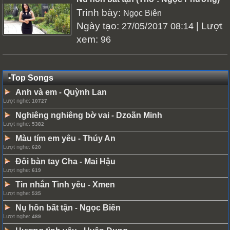
Trình bày:
Ngọc Biên
Ngày tạo:
| Lượt
27/05/2017 08:14
xem:
96
•
Top Songs
Anh và em
Quỳnh Lan
-
Lượt nghe:
10727
Nghiêng nghiêng bờ vai
Dzoãn Minh
-
Lượt nghe:
5382
Màu tím em yêu
Thúy An
-
Lượt nghe:
620
Đôi bàn tay Cha
Mai Hậu
-
Lượt nghe:
619
Tin nhắn Tình yêu
Xmen
-
Lượt nghe:
535
Nụ hôn bất tận
Ngọc Biên
-
Lượt nghe:
489