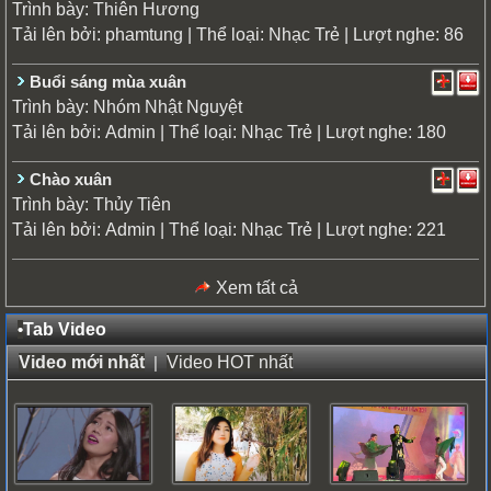
Trình bày:
Thiên Hương
Tải lên bởi:
| Thể loại:
| Lượt nghe: 86
phamtung
Nhạc Trẻ
Buổi sáng mùa xuân
Trình bày:
Nhóm Nhật Nguyệt
Tải lên bởi:
| Thể loại:
| Lượt nghe: 180
Admin
Nhạc Trẻ
Chào xuân
Trình bày:
Thủy Tiên
Tải lên bởi:
| Thể loại:
| Lượt nghe: 221
Admin
Nhạc Trẻ
Xem tất cả
•
Tab Video
Video mới nhất
|
Video HOT nhất