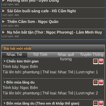
Hương tình yêu
Uyên Dung
-
Lượt nghe:
481
Sài Gòn buổi sáng cafe
Hồ Cẩm Nghi
-
Lượt nghe:
462
Thiên Cấm Sơn
Ngọc Quân
-
Lượt nghe:
451
Nụ hôn bất tận (Thơ : Ngọc Phương)
Lâm Minh Huy
-
Lượt nghe:
443
Bài hát mới nhất
Nhạc Trẻ
Trữ Tình
Nhạc quê
Truyền Thống
hương
Chiếc kim thời gian
Trình bày:
Ngọc Biên
Tải lên bởi:
| Thể loại:
| Lượt nghe: 1
phamtung
Nhạc Trẻ
Bốn mùa lãng du
Trình bày:
Ngọc Biên
Tải lên bởi:
| Thể loại:
| Lượt nghe: 2
phamtung
Nhạc Trẻ
Bốn mùa lãng du (Theo em đi khắp thế gian)