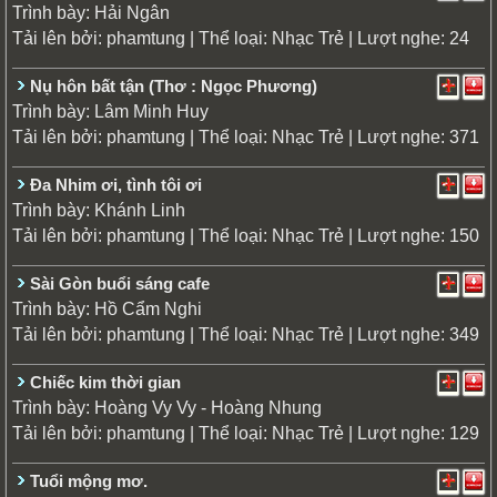
Trình bày:
Hải Ngân
Tải lên bởi:
| Thể loại:
| Lượt nghe: 24
phamtung
Nhạc Trẻ
Nụ hôn bất tận (Thơ : Ngọc Phương)
Trình bày:
Lâm Minh Huy
Tải lên bởi:
| Thể loại:
| Lượt nghe: 371
phamtung
Nhạc Trẻ
Đa Nhim ơi, tình tôi ơi
Trình bày:
Khánh Linh
Tải lên bởi:
| Thể loại:
| Lượt nghe: 150
phamtung
Nhạc Trẻ
Sài Gòn buổi sáng cafe
Trình bày:
Hồ Cẩm Nghi
Tải lên bởi:
| Thể loại:
| Lượt nghe: 349
phamtung
Nhạc Trẻ
Chiếc kim thời gian
Trình bày:
Hoàng Vy Vy - Hoàng Nhung
Tải lên bởi:
| Thể loại:
| Lượt nghe: 129
phamtung
Nhạc Trẻ
Tuổi mộng mơ.