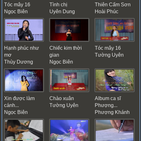
Tóc mây 16
Tình chị
Thiên Cấm Sơn
Ngọc Biên
Uyên Dung
Hoài Phúc
Hạnh phúc như
Chiếc kim thời
Tóc mây 16
mơ
gian
Tường Uyên
Thùy Dương
Ngọc Biên
Xin được làm
Chào xuân
Album ca sĩ
cánh...
Tường Uyên
Phượng...
Ngọc Biên
Phượng Khánh